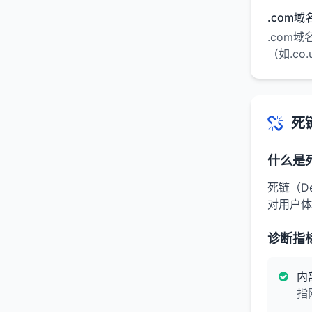
.com
.com
（如.co
死
什么是
死链（D
对用户体
诊断指
内
指