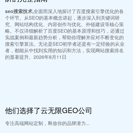
seo搜索技术,
全面而深入地探讨了百度搜索引擎优化的各
个环节。从SEO的基本概念讲起，逐步深入到关键词研
究、网站结构优化、内容创作与优化、外链建设等核心策
略。不仅详细解析了百度SEO的基本原理和技巧，还通过
实战案例和最新趋势分析，帮助你理解并应对不断变化的
搜索引擎算法。无论是SEO初学者还是有一定经验的从业
者，都能从中找到实用的知识和方法，实现网站搜索排名
的显著提升。2026年8月11日
他们选择了云无限GEO公司
专注高端网站定制，释放你的品牌潜力...