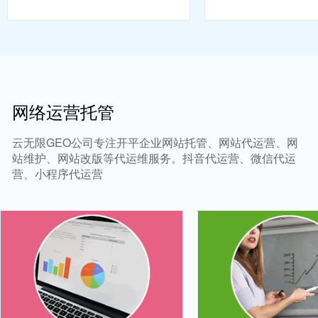
网络运营托管
云无限GEO公司专注开平企业网站托管、网站代运营、网
站维护、网站改版等代运维服务。抖音代运营、微信代运
营、小程序代运营