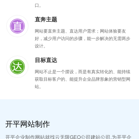
口。
直奔主题
网站要直奔主题、直达用户需求；网站体验要友
好，减少用户访问的步骤，能一步解决的无需两步
设计。
目标直达
网站不止是一个摆设，而是有真实转化的、能持续
获取目标客户的、能提升企业品牌形象的营销型网
站。
开平网站制作
开平企业制作网站就找云无限GEO公司建站公司,为开平企